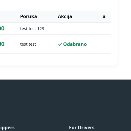
Poruka
Akcija
#
00
test test 123
00
✓ Odabrano
test test
hippers
For Drivers