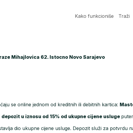
Kako funkcioniše
Traži
raze Mihajlovica 62. Istocno Novo Sarajevo
aju se online jednom od kreditnih ili debitnih kartica:
Maste
a
depozit u iznosu od 15% od ukupne cijene usluge
putem
stavlja dio ukupne cijene usluge. Depozit služi za potvrdu 