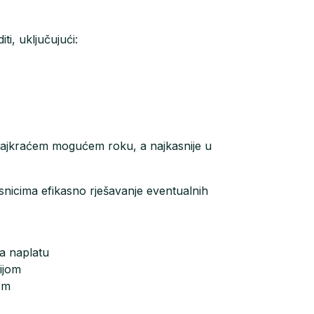
ti, uključujući:
 u najkraćem mogućem roku, a najkasnije u
isnicima efikasno rješavanje eventualnih
za naplatu
ijom
om