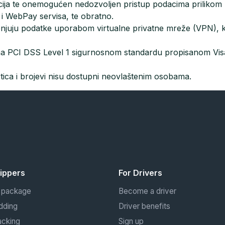
cija te onemogućen nedozvoljen pristup podacima prilikom
i WebPay servisa, te obratno.
enjuju podatke uporabom virtualne privatne mreže (VPN), k
ma PCI DSS Level 1 sigurnosnom standardu propisanom Visa
tica i brojevi nisu dostupni neovlaštenim osobama.
hippers
For Drivers
 package
Become a driver
dding
Driver benefits
acking
Sign up