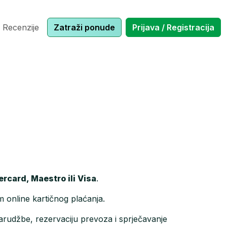
Recenzije
Zatraži ponude
Prijava / Registracija
rcard, Maestro ili Visa
.
 online kartičnog plaćanja.
narudžbe, rezervaciju prevoza i sprječavanje