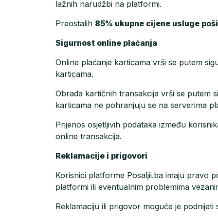
lažnih narudžbi na platformi.
Preostalih
85% ukupne cijene usluge poši
Sigurnost online plaćanja
Online plaćanje karticama vrši se putem sig
karticama.
Obrada kartičnih transakcija vrši se putem 
karticama ne pohranjuju se na serverima pla
Prijenos osjetljivih podataka između korisnik
online transakcija.
Reklamacije i prigovori
Korisnici platforme Posaljii.ba imaju pravo
platformi ili eventualnim problemima vezan
Reklamaciju ili prigovor moguće je podnijeti