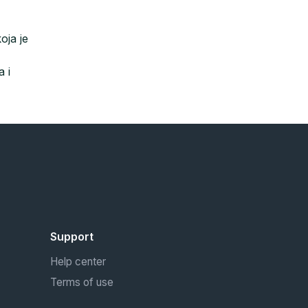
oja je
 i
Support
Help center
Terms of use