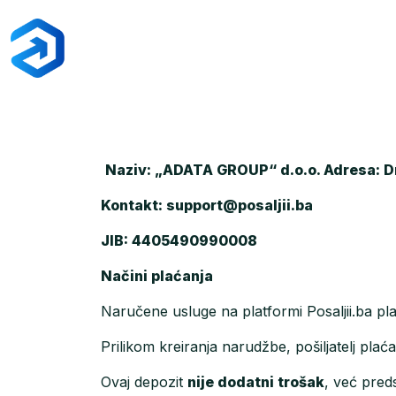
Naziv: „ADATA GROUP“ d.o.o. Adresa: D
Kontakt:
support@posaljii.ba
JIB: 4405490990008
Načini plaćanja
Naručene usluge na platformi Posaljii.ba plać
Prilikom kreiranja narudžbe, pošiljatelj plać
Ovaj depozit
nije dodatni trošak
, već pred