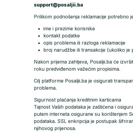
support@posaljii.ba
Prilikom podnošenja reklamacije potrebno je
ime i prezime korisnika
kontakt podatke
opis problema ili razloga reklamacije
broj narudžbe ili transakcije (ukoliko je
Nakon prijema zahtjeva, Posaljii.ba će izvrš
roku predviđenom važećim propisima.
Cilj platforme Posaljii.ba je osigurati tran
problema.
Sigurnost plaćanja kreditnim karticama
Tajnost Vaših podataka je zaštićena i osigur
putem interneta osigurane su korištenjem 
podataka. SSL enkripcija je postupak šifrira
njihovog prijenosa.