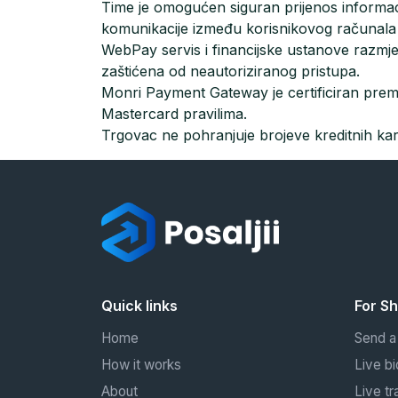
Time je omogućen siguran prijenos informa
komunikacije između korisnikovog računala 
WebPay servis i financijske ustanove razmj
zaštićena od neautoriziranog pristupa.
Monri Payment Gateway je certificiran pre
Mastercard pravilima.
Trgovac ne pohranjuje brojeve kreditnih kar
Quick links
For S
Home
Send a
How it works
Live bi
About
Live tr