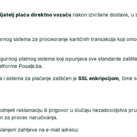
ljatelj plaća direktno vozaču
nakon izvršene dostave, u
urnog sistema za procesiranje kartičnih transakcija koji o
sigurnog platnog sistema koji ispunjava sve standarde zašti
tforme Posaljii.ba.
a i sistema za plaćanje zaštićen je
SSL enkripcijom
, čime 
 podnijeti reklamaciju ili prigovor u slučaju nezadovoljstv
im za proces naručivanja.
 slanjem zahtjeva na e-mail adresu: