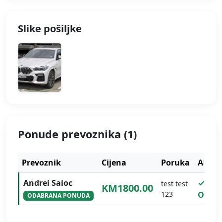
Slike pošiljke
Ponude prevoznika (1)
Prevoznik
Cijena
Poruka
Akcija
Andrei Saioc
✓
test test
KM1800.00
123
Odab
ODABRANA PONUDA