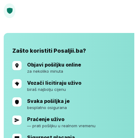
Sigurno plaćanje, verifikovani vozači, osigurana i praćena
svaka pošiljka.
Zašto koristiti Posaljii.ba?
Objavi pošiljku online
za nekoliko minuta
Vozači licitiraju uživo
biraš najbolju cijenu
Svaka pošiljka je
besplatno osigurana
Praćenje uživo
— prati pošiljku u realnom vremenu
Sigurnost placanja