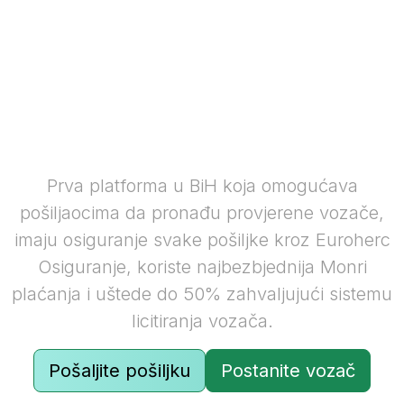
Posalji bilo šta,bilo
gdje,bilo kada-
Brzo,Sigurno i Osigurano
Prva platforma u BiH koja omogućava
pošiljaocima da pronađu provjerene vozače,
imaju osiguranje svake pošiljke kroz Euroherc
Osiguranje, koriste najbezbjednija Monri
plaćanja i uštede do 50% zahvaljujući sistemu
licitiranja vozača.
Pošaljite pošiljku
Postanite vozač