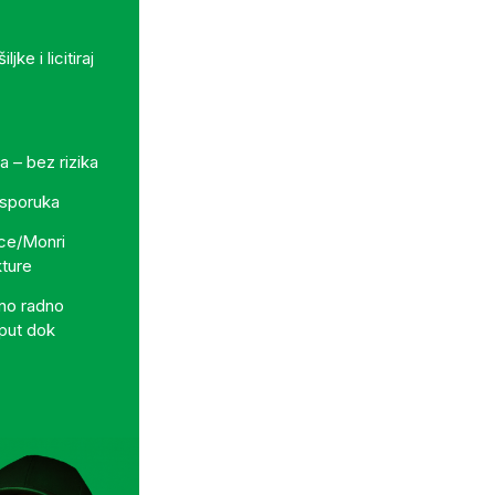
ke i licitiraj
a – bez rizika
 isporuka
ece/Monri
kture
no radno
sput dok