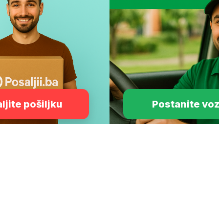
ljite pošiljku
Postanite vo