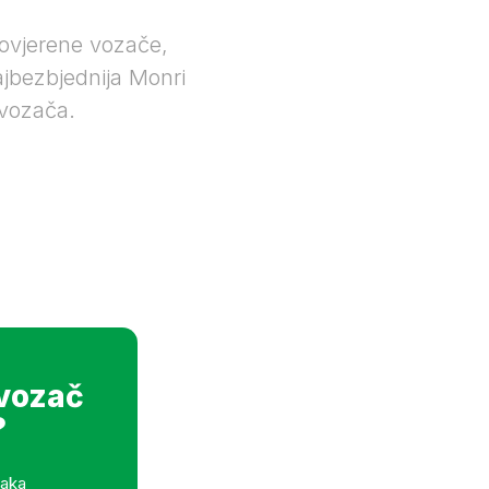
ovjerene vozače,
ajbezbjednija Monri
 vozača.
šiljka.
 vozač
?
laka