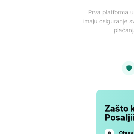
Prva platforma 
imaju osiguranje s
plaćanj
Zašto k
Posalji
Objavi