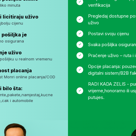
verifikacija
liko minuta
Pregledaj dostupne pošilj
 licitiraju uživo
uživo
jbolju cijenu
Postavi svoju cijenu
pošiljka je
no osigurana
Svaka pošiljka osiguran
nje uživo
Praćenje uživo – ruta i
 pošiljku u realnom vremenu
Opcije placanja: pouz
nost placanja
digitalni sistem/B2B fa
st Monri online placanja/COD
RADI KADA ZELIS - pu
i bilo šta:
vrijeme,honorarno ili u
te,pakete,namjestaj,kucne
putujes.
e,cak i automobile