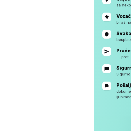
za neko
Vozači
biraš na
Svaka 
besplat
Praće
— prati
Sigur
Sigurno
Pošalj
dokumen
ljubimc