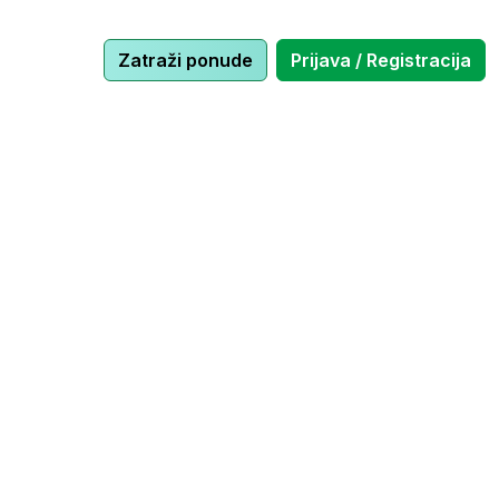
Recenzije
Zatraži ponude
Prijava / Registracija