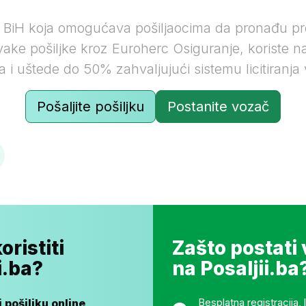
u BiH koja omogućava pošiljaocima da pronađu pr
vake pošiljke kroz Euroherc Osiguranje, koriste n
a i uštede do 50% zahvaljujući sistemu licitiranja
Pošaljite pošiljku
Postanite vozač
Sigurno plaćanje, verifikovani vozači, osigurana i praćena svaka po
oristiti
Zašto postati
i.ba?
na Posaljii.ba
Besplatna registracija, 
 pošiljku online